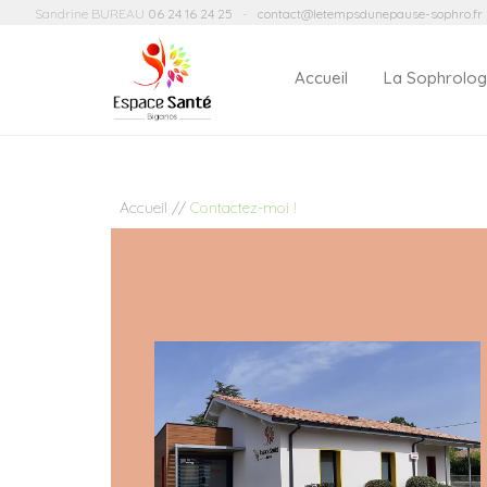
Sandrine BUREAU
06 24 16 24 25
-
contact@letempsdunepause-sophro.fr
Accueil
La Sophrolog
Accueil
Contactez-moi !